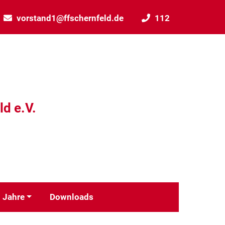
vorstand1@ffschernfeld.de
112
ld e.V.
 Jahre
Downloads